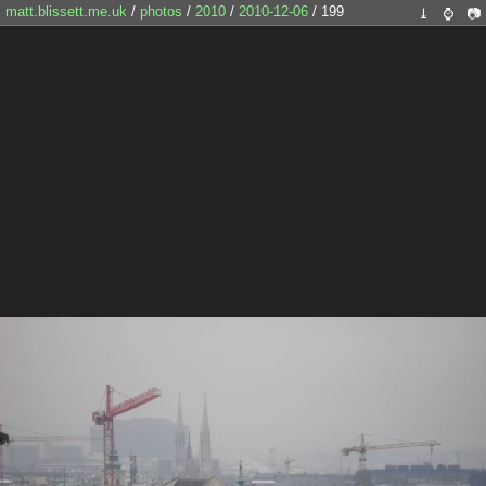
matt.blissett.me.uk
/
photos
/
2010
/
2010-12-06
/ 199
⤓
⌚
📷