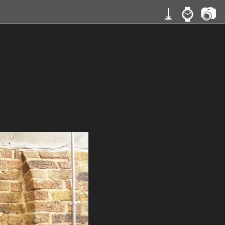
⤓
⌚
📷