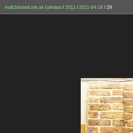
matt.blissett.me.uk
/
photos
/
2011
/
2011-04-16
/ 29