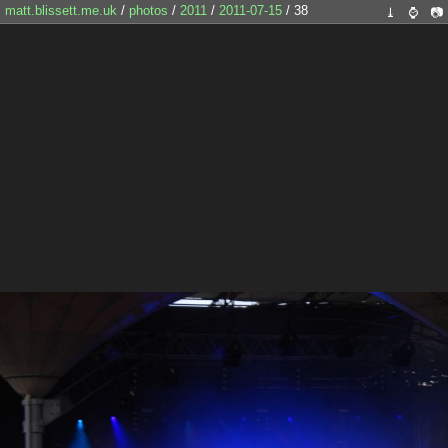
matt.blissett.me.uk
/
photos
/
2011
/
2011-07-15
/ 38
⤓
⌚
📷