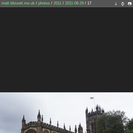
matt.blissett.me.uk
/
photos
/
2011
/
2011-08-29
/ 17
⤓
⌚
📷