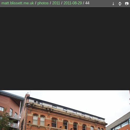
matt.blissett.me.uk
/
photos
/
2011
/
2011-08-29
/ 44
⤓
⌚
📷