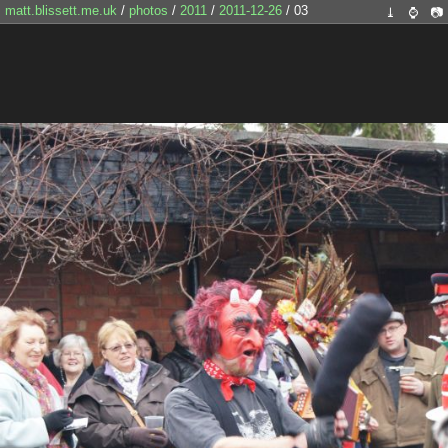
matt.blissett.me.uk
/
photos
/
2011
/
2011-12-26
/ 03
⤓
⌚
📷