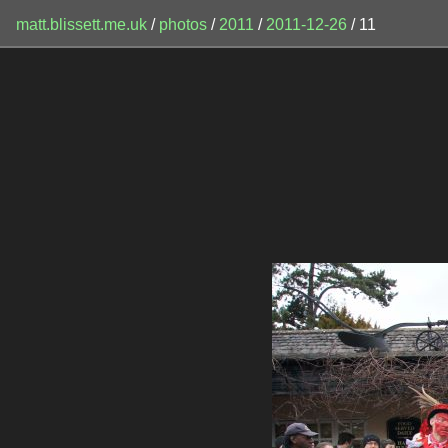
matt.blissett.me.uk
/
photos
/
2011
/
2011-12-26
/ 11