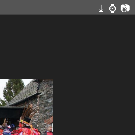
⤓
⌚
📷