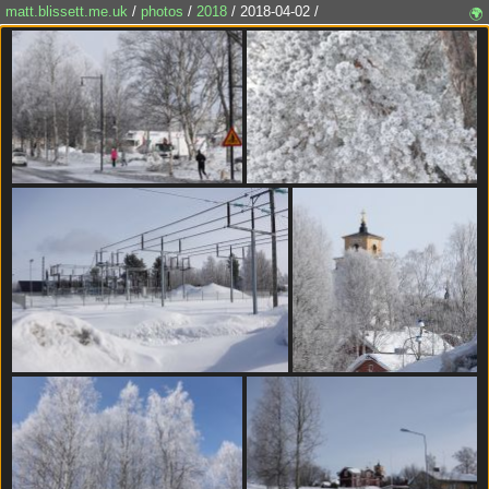
matt.blissett.me.uk
/
photos
/
2018
/ 2018-04-02 /
🌍