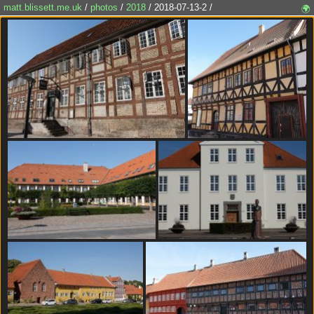
matt.blissett.me.uk
/
photos
/
2018
/ 2018-07-13-2 /
🌍