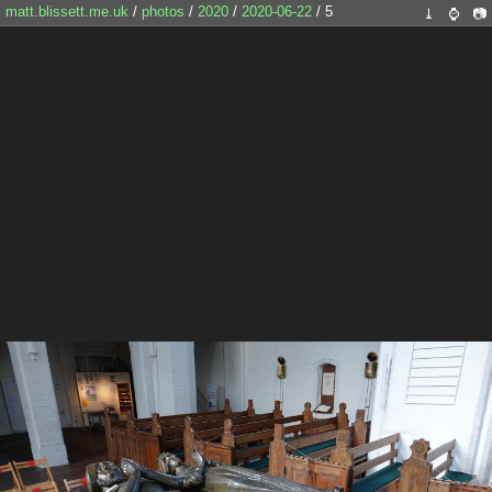
matt.blissett.me.uk
/
photos
/
2020
/
2020-06-22
/ 5
⤓
⌚
📷