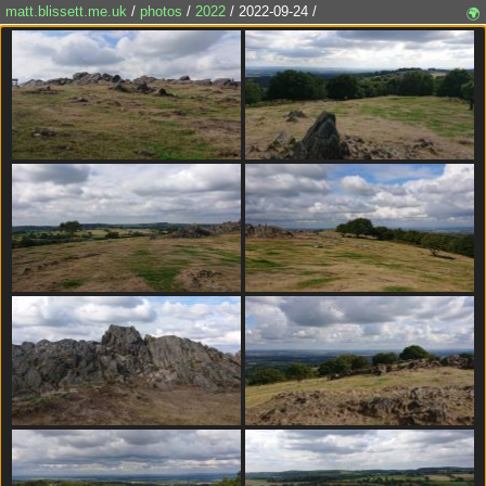
matt.blissett.me.uk
/
photos
/
2022
/ 2022-09-24 /
🌍