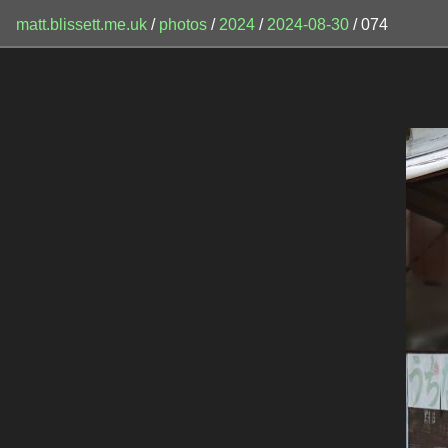
matt.blissett.me.uk
/
photos
/
2024
/
2024-08-30
/ 074