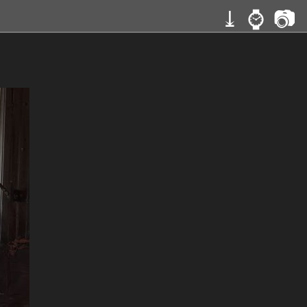
⤓
⌚
📷