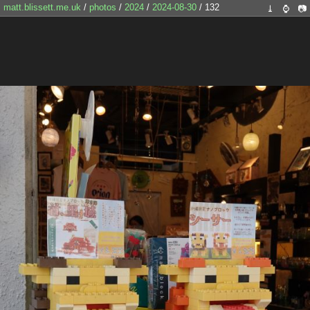
matt.blissett.me.uk
/
photos
/
2024
/
2024-08-30
/ 132
⤓
⌚
📷