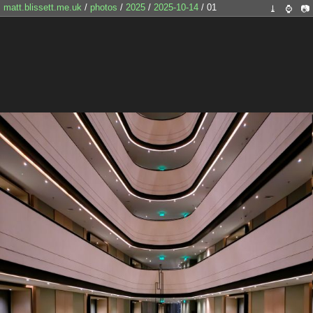
matt.blissett.me.uk
/
photos
/
2025
/
2025-10-14
/ 01
⤓
⌚
📷