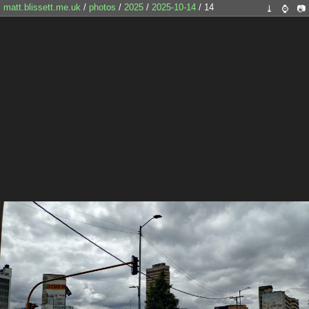
matt.blissett.me.uk
/
photos
/
2025
/
2025-10-14
/ 14
⤓
⌚
📷