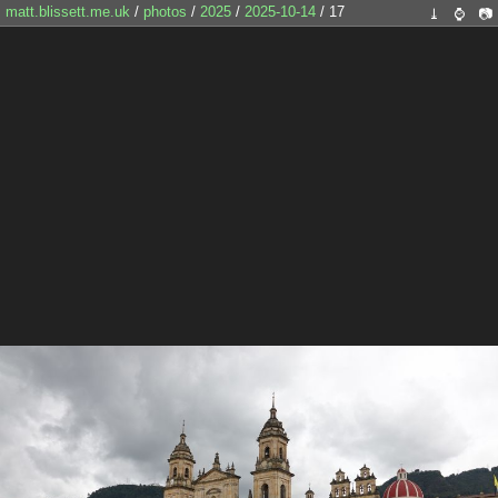
matt.blissett.me.uk
/
photos
/
2025
/
2025-10-14
/ 17
⤓
⌚
📷