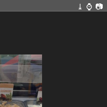
⤓
⌚
📷