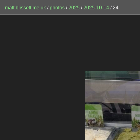
matt.blissett.me.uk
/
photos
/
2025
/
2025-10-14
/ 24