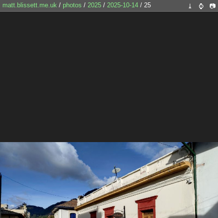
matt.blissett.me.uk
/
photos
/
2025
/
2025-10-14
/ 25
⤓
⌚
📷