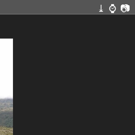
⤓
⌚
📷