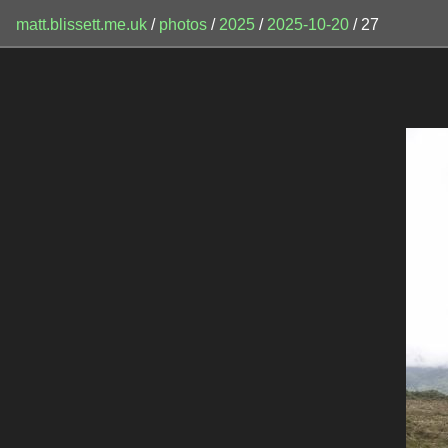
matt.blissett.me.uk
/
photos
/
2025
/
2025-10-20
/ 27