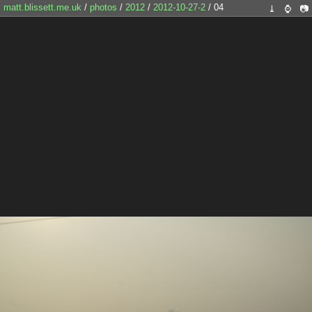
matt.blissett.me.uk
/
photos
/
2012
/
2012-10-27-2
/ 04
⤓
⌚
📷