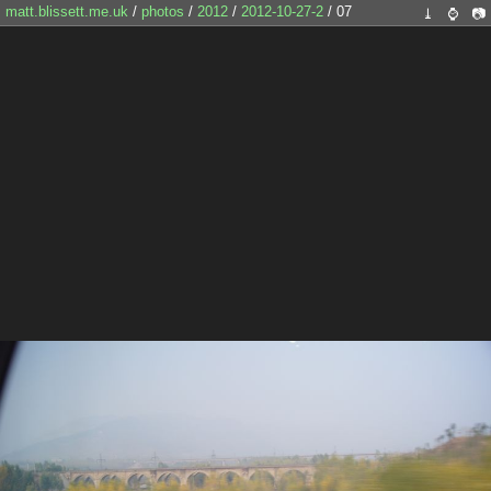
matt.blissett.me.uk
/
photos
/
2012
/
2012-10-27-2
/ 07
⤓
⌚
📷