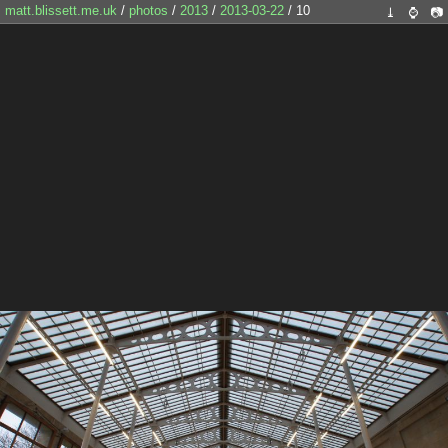
matt.blissett.me.uk
/
photos
/
2013
/
2013-03-22
/ 10
⤓
⌚
📷