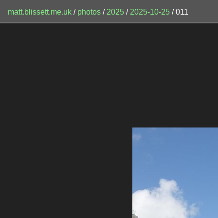
matt.blissett.me.uk
/
photos
/
2025
/
2025-10-25
/ 011