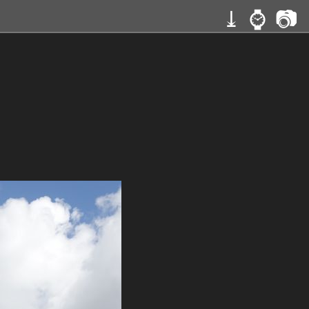
⤓
⌚
📷