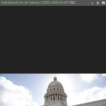
matt.blissett.me.uk
/
photos
/
2025
/
2025-10-25
/ 012
⤓
⌚
📷