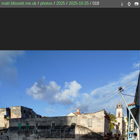
matt.blissett.me.uk
/
photos
/
2025
/
2025-10-25
/ 018
⤓
⌚
📷