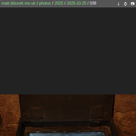
matt.blissett.me.uk
/
photos
/
2025
/
2025-10-25
/ 038
⤓
⌚
📷