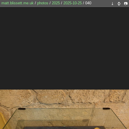
matt.blissett.me.uk
/
photos
/
2025
/
2025-10-25
/ 040
⤓
⌚
📷