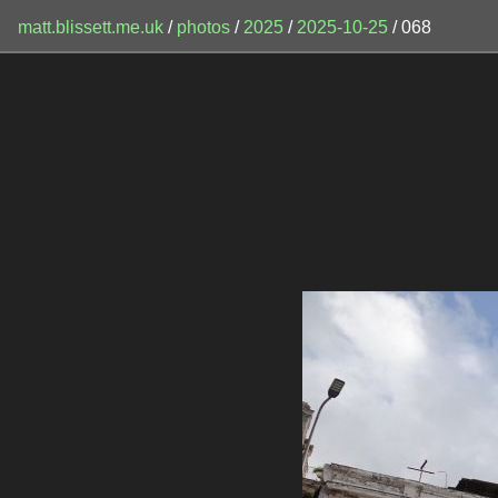
matt.blissett.me.uk
/
photos
/
2025
/
2025-10-25
/ 068