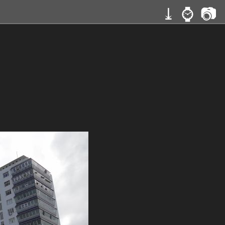
⤓
⌚
📷