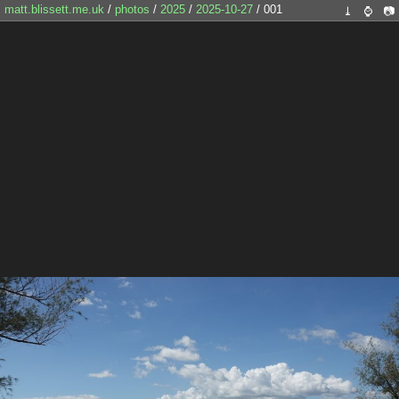
matt.blissett.me.uk
/
photos
/
2025
/
2025-10-27
/ 001
⤓
⌚
📷