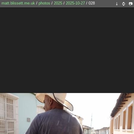
matt.blissett.me.uk
/
photos
/
2025
/
2025-10-27
/ 028
⤓
⌚
📷