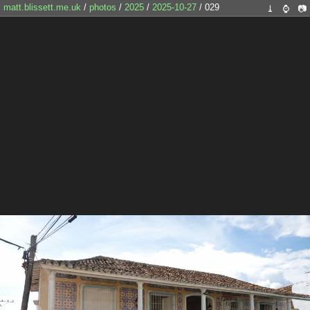
matt.blissett.me.uk
/
photos
/
2025
/
2025-10-27
/ 029
⤓
⌚
📷