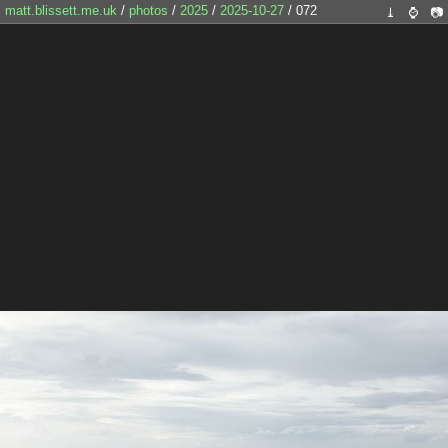
matt.blissett.me.uk
/
photos
/
2025
/
2025-10-27
/ 072
⤓
⌚
📷