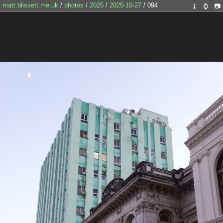
matt.blissett.me.uk
/
photos
/
2025
/
2025-10-27
/ 094
⤓
⌚
📷