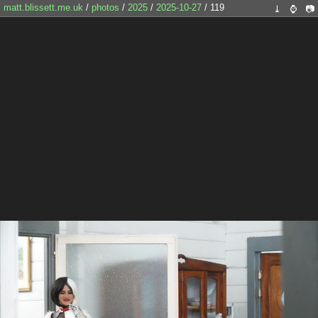
matt.blissett.me.uk
/
photos
/
2025
/
2025-10-27
/ 119
⤓
⌚
📷