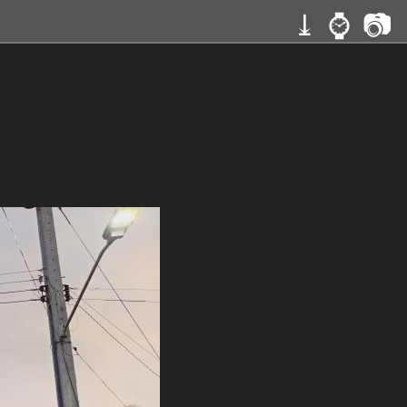
⤓
⌚
📷