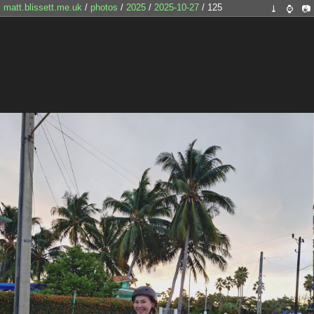
matt.blissett.me.uk
/
photos
/
2025
/
2025-10-27
/ 125
⤓
⌚
📷