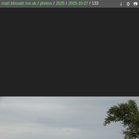
matt.blissett.me.uk
/
photos
/
2025
/
2025-10-27
/ 133
⤓
⌚
📷